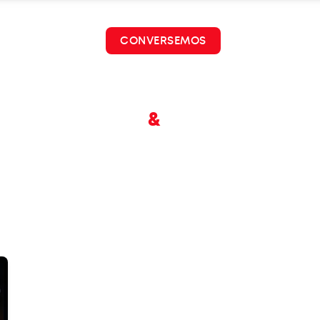
uiénes somos?
CONVERSEMOS
Blogs
&
Tips 👌🏻
sa de convers
REGRESAR AL BLOG