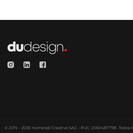
© 2015 – 2026 Homelab Creative SAC – RUC: 20604877181. Todos l