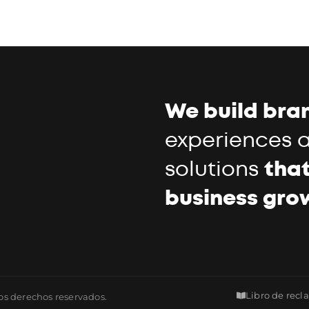
We build bra
experiences a
solutions
that
business gro
Libro de rec
os derechos reservados.