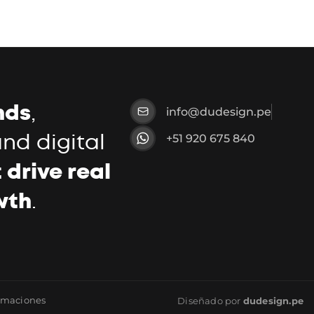
nds
,
info@dudesign.pe
nd digital
+51 920 675 840
 drive real
wth
.
lamaciones
Diseñado por
du
design.pe